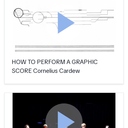
play_arrow
HOW TO PERFORM A GRAPHIC
SCORE Cornelius Cardew
play_arrow